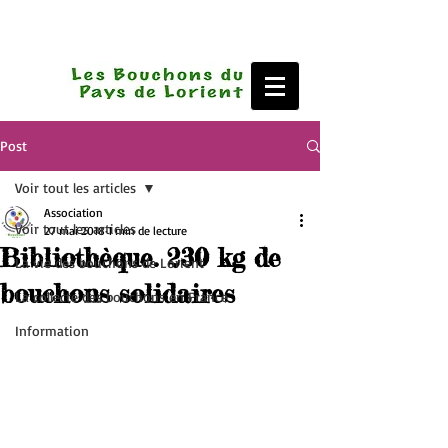
Post
Voir tout les articles
Association
Voir tout les articles
27 mai 2018
1 min de lecture
Bibliothèque. 230 kg de
La vie des bouchons de Lorient
bouchons solidaires
La collecte des bouchons en France
Information