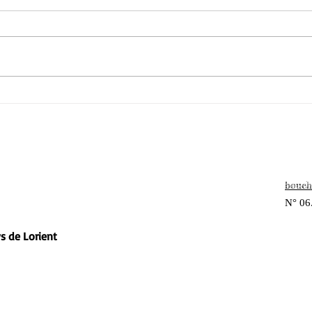
Premier chargement
Les 
direction l'usine de Sulo
Lori
recy
d’in
bouch
N° 06
s de Lorient