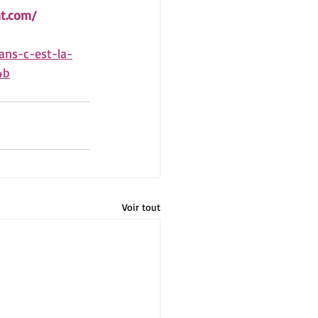
t.com/
ans-c-est-la-
4b
Voir tout