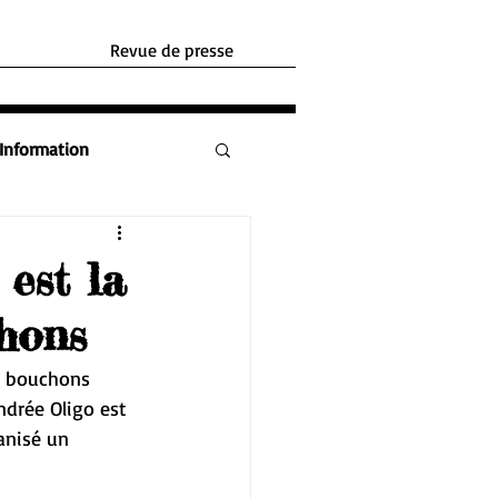
Revue de presse
Information
 est la
hons
s bouchons 
ndrée Oligo est 
anisé un  