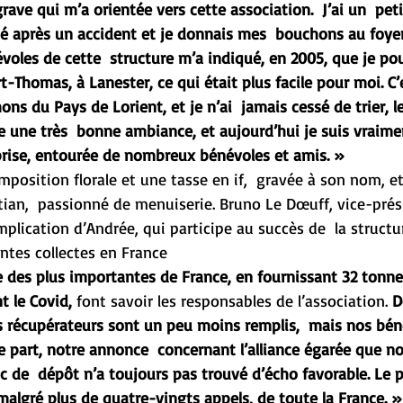
ave qui m’a orientée vers cette association.  J’ai un  petit
 après un accident et je donnais mes  bouchons au foyer 
voles de cette  structure m’a indiqué, en 2005, que je po
t-Thomas, à Lanester, ce qui était plus facile pour moi. C’
ons du Pays de Lorient, et je n’ai  jamais cessé de trier, l
ne une très  bonne ambiance, et aujourd’hui je suis vraim
rprise, entourée de nombreux bénévoles et amis. »
position florale et une tasse en if,  gravée à son nom, et
tian,  passionné de menuiserie. Bruno Le Dœuff, vice-prés
implication d’Andrée, qui participe au succès de  la structu
ntes collectes en France
des plus importantes de France, en fournissant 32 tonn
t le Covid,
 font savoir les responsables de l’association. 
D
acs récupérateurs sont un peu moins remplis,  mais nos bén
e part, notre annonce  concernant l’alliance égarée que n
 de  dépôt n’a toujours pas trouvé d’écho favorable. Le p
malgré plus de quatre-vingts appels, de toute la France. »