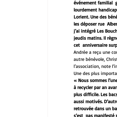
événement familial  gr
lourdement handicapé
Lorient. Une des béné
les déposer rue  Alber
j’ai intégré Les Bouch
jeudis matins. Il règ
cet  anniversaire su
Andrée a reçu une com
autre bénévole, Chris
l’association, note l’
Une des plus importa
« Nous sommes l’une 
à recycler par an avan
plus difficile. Les b
aussi motivés. D’autr
retrouvée dans un bac
s’est  pas manifesté 