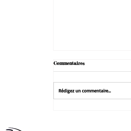
Commentaires
Rédigez un commentaire...
1,5 tonne de bouchons en
plastique : à Lanester, le
cadeau peu commun de
cette association