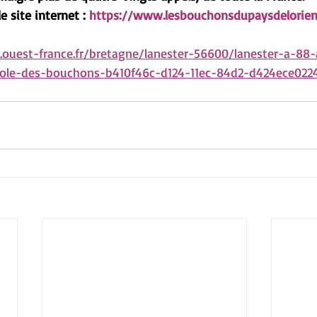
 site internet : 
https://www.lesbouchonsdupaysdelorien
ouest-france.fr/bretagne/lanester-56600/lanester-a-88-
ole-des-bouchons-b410f46c-d124-11ec-84d2-d424ece022