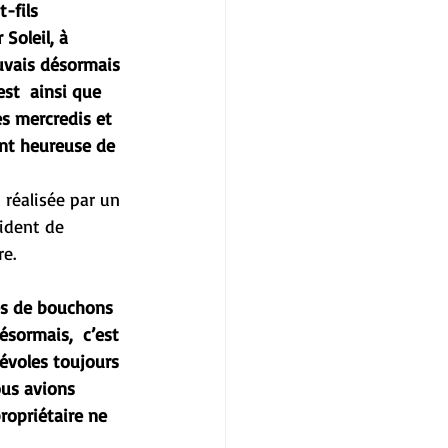
-fils 
Soleil, à 
uvais désormais 
est  ainsi que 
es mercredis et 
ent heureuse de 
 réalisée par un 
ident de  
re.
es de bouchons 
ésormais,  c’est 
évoles toujours 
ous avions 
ropriétaire ne 