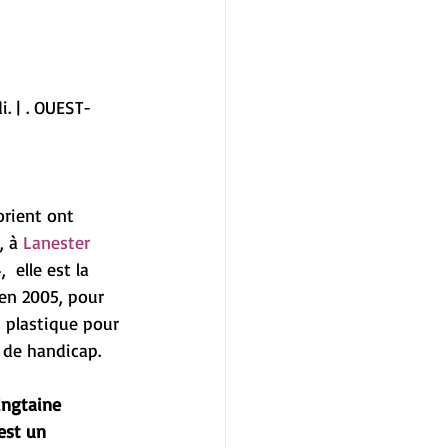
. | . OUEST-
orient ont 
, à 
Lanester 
  elle est la 
 en 2005, pour 
n plastique pour 
n de handicap.
ingtaine 
est un 