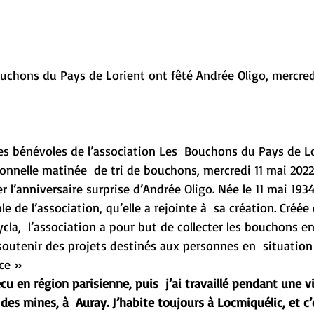
uchons du Pays de Lorient ont fêté Andrée Oligo, mercredi
es bénévoles de l’association Les  Bouchons du Pays de L
tionnelle matinée  de tri de bouchons, mercredi 11 mai 2022
er l’anniversaire surprise d’Andrée Oligo. Née le 11 mai 1934,
 de l’association, qu’elle a rejointe à  sa création. Créée
ycla,  l’association a pour but de collecter les bouchons e
e soutenir des projets destinés aux personnes en  situatio
ce »
écu en région parisienne, puis  j’ai travaillé pendant une v
des mines, à  Auray. J’habite toujours à Locmiquélic, et c’