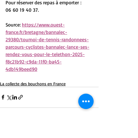
Pour réserver des repas à emporter : 
06 60 19 40 37.
Source: 
https://www.ouest-
france.fr/bretagne/bannalec-
29380/tournoi-de-tennis-randonnees-
parcours-cyclistes-bannalec-lance-ses-
rendez-vous-pour-le-telethon-2025-
f8c21b92-c9da-11f0-ba45-
4db149beed90
La collecte des bouchons en France
Posts récents
Voir tout