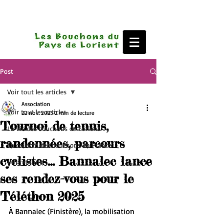
Post
Voir tout les articles
Association
Voir tout les articles
22 nov. 2025
2 min de lecture
Tournoi de tennis,
La vie des bouchons de Lorient
randonnées, parcours
La collecte des bouchons en France
cyclistes… Bannalec lance
Information
ses rendez-vous pour le
Téléthon 2025
À Bannalec (Finistère), la mobilisation 