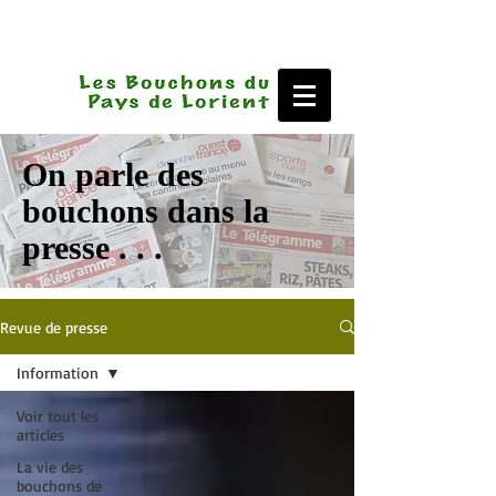
On parle des
bouchons dans la
presse . . .
Revue de presse
Information
Voir tout les
articles
La vie des
bouchons de