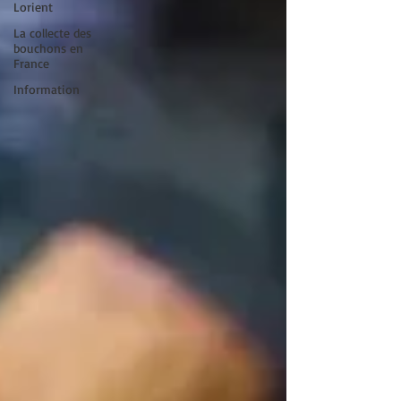
Lorient
La collecte des
bouchons en
France
Information