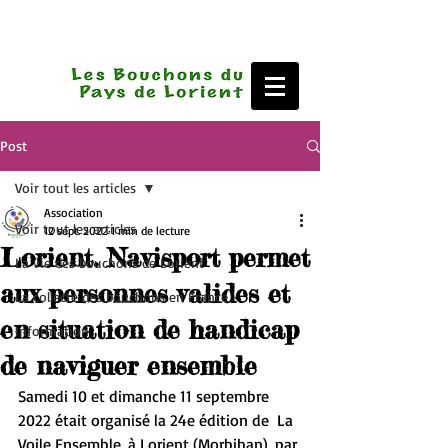
Post
Voir tout les articles
Association
Voir tout les articles
12 sept. 2022
1 min de lecture
Lorient. Navisport permet
La vie des bouchons de Lorient
aux personnes valides et
La collecte des bouchons en France
en situation de handicap
Information
de naviguer ensemble
Samedi 10 et dimanche 11 septembre 
2022 était organisé la 24e édition de  La 
Voile Ensemble, à Lorient (Morbihan), par 